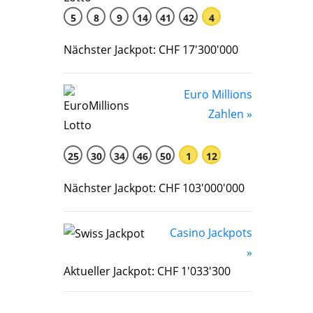
5
8
9
14
41
42
4
Nächster Jackpot: CHF 17'300'000
Euro Millions
Zahlen »
25
30
34
46
50
1
12
Nächster Jackpot: CHF 103'000'000
Casino Jackpots
»
Aktueller Jackpot: CHF 1'033'300