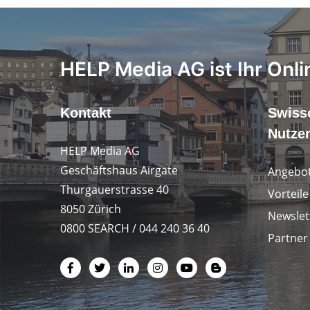
HELP Media AG ist Ihr Onli
Kontakt
Swiss
Nutze
HELP Media AG
Geschäftshaus Airgate
Angebot
Thurgauerstrasse 40
Vorteil
8050 Zürich
Newslet
0800 SEARCH / 044 240 36 40
Partner