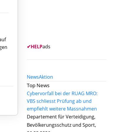
auf
✔
HELP
ads
igen
News
Aktion
Top News
Cybervorfall bei der RUAG MRO:
VBS schliesst Prüfung ab und
empfiehlt weitere Massnahmen
Departement für Verteidigung,
Bevölkerungsschutz und Sport,