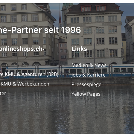
ne-Partner seit 1996
onlineshops.ch-
Links
r
Medien & News
e KMU & Agenturen (B2B)
Jobs & Karriere
e KMU & Werbekunden
Pressespiegel
ter
Yellow Pages