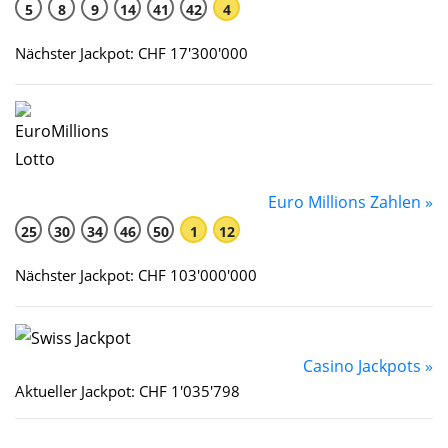
5
8
9
14
41
42
4
Nächster Jackpot: CHF 17'300'000
Euro Millions Zahlen »
25
30
34
46
50
1
12
Nächster Jackpot: CHF 103'000'000
Casino Jackpots »
Aktueller Jackpot: CHF 1'035'798