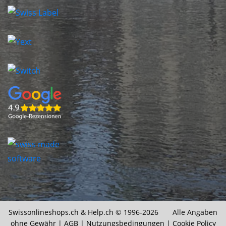
Swissonlineshops.ch &
Help.ch
© 1996-2026 Alle Angaben
ohne Gewähr |
AGB
|
Nutzungsbedingungen
|
Cookie Policy