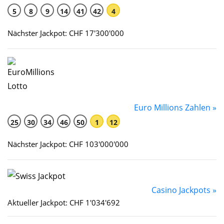
5
8
9
14
41
42
4
Nächster Jackpot: CHF 17'300'000
Euro Millions Zahlen »
25
30
34
46
50
1
12
Nächster Jackpot: CHF 103'000'000
Casino Jackpots »
Aktueller Jackpot: CHF 1'034'692