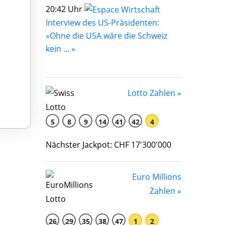
20:42 Uhr
Interview des US-Präsidenten:
«Ohne die USA wäre die Schweiz
kein ... »
Lotto Zahlen »
5
8
9
14
41
42
4
Nächster Jackpot: CHF 17'300'000
Euro Millions
Zahlen »
26
29
35
38
47
1
2