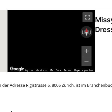
Miss
Dres
Keyboard shortcuts
Map Data
Terms
Report a problem
n der Adresse Rigistrasse 6, 8006 Zürich, ist im Branchenbu