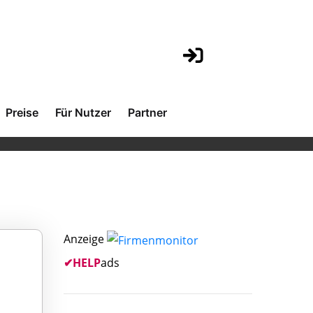
Preise
Für Nutzer
Partner
Anzeige
✔
HELP
ads