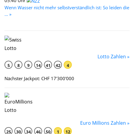
05:40 Uhr
Wenn Wasser nicht mehr selbstverständlich ist: So leiden die
... »
Lotto Zahlen »
5
8
9
14
41
42
4
Nächster Jackpot: CHF 17'300'000
Euro Millions Zahlen »
25
30
34
46
50
1
12