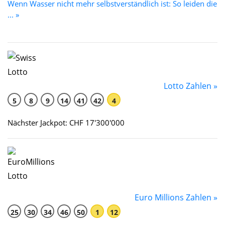
Wenn Wasser nicht mehr selbstverständlich ist: So leiden die
... »
Lotto Zahlen »
5
8
9
14
41
42
4
Nächster Jackpot: CHF 17'300'000
Euro Millions Zahlen »
25
30
34
46
50
1
12