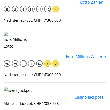
Lotto Zahlen »
5
8
9
14
41
42
4
Nächster Jackpot: CHF 17'300'000
Euro Millions Zahlen »
26
29
35
38
47
1
2
Nächster Jackpot: CHF 16'000'000
Casino Jackpots »
Aktueller Jackpot: CHF 1'038'778