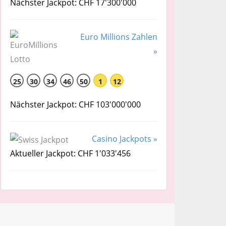
Nächster Jackpot: CHF 17'300'000
Euro Millions Zahlen
»
25
30
34
46
50
1
12
Nächster Jackpot: CHF 103'000'000
Casino Jackpots »
Aktueller Jackpot: CHF 1'033'456