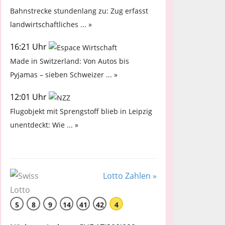
Bahnstrecke stundenlang zu: Zug erfasst
landwirtschaftliches ... »
16:21 Uhr
Made in Switzerland: Von Autos bis
Pyjamas – sieben Schweizer ... »
12:01 Uhr
Flugobjekt mit Sprengstoff blieb in Leipzig
unentdeckt: Wie ... »
Lotto Zahlen »
5
8
9
14
41
42
4