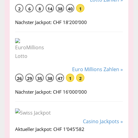
2
6
8
14
38
40
1
Nächster Jackpot: CHF 18'200'000
Euro Millions Zahlen »
26
29
35
38
47
1
2
Nächster Jackpot: CHF 16'000'000
Casino Jackpots »
Aktueller Jackpot: CHF 1'045'582