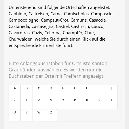
Untenstehend sind folgende Ortschaften augelistet:
Cabbiolo, Calfreisen, Cama, Camischolas, Campascio,
Campocologno, Campsut-Cröt, Camuns, Casaccia,
Castaneda, Castasegna, Castiel, Castrisch, Cauco,
Cavardiras, Cazis, Celerina, Champfèr, Chur,
Churwalden, welche Sie durch einen Klick auf die
entsprechende Firmenliste führt.
Bitte Anfangsbuchstaben für Ortsliste Kanton
Graubünden auswählen. Es werden nur die
Buchstaben der Orte mit Treffern angezeigt.
A
B
C
D
F
G
H
I
J
K
L
M
N
O
P
R
S
T
U
V
W
Z