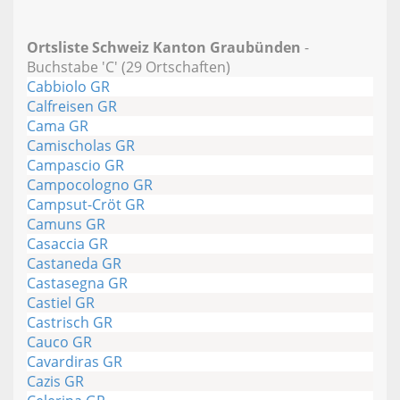
Ortsliste Schweiz Kanton Graubünden
-
Buchstabe 'C' (29 Ortschaften)
Cabbiolo GR
Calfreisen GR
Cama GR
Camischolas GR
Campascio GR
Campocologno GR
Campsut-Cröt GR
Camuns GR
Casaccia GR
Castaneda GR
Castasegna GR
Castiel GR
Castrisch GR
Cauco GR
Cavardiras GR
Cazis GR