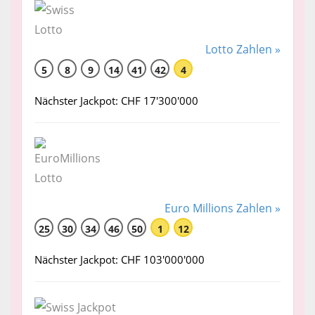
Lotto Zahlen »
5
8
9
14
41
42
4
Nächster Jackpot: CHF 17'300'000
Euro Millions Zahlen »
25
30
34
46
50
1
12
Nächster Jackpot: CHF 103'000'000