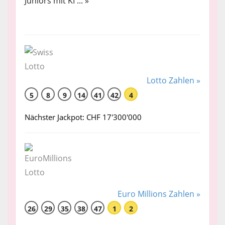
Juniors mit KI ... »
Lotto Zahlen »
5
8
9
14
41
42
4
Nächster Jackpot: CHF 17'300'000
Euro Millions Zahlen »
26
29
35
38
47
1
2