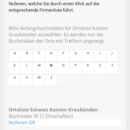
Nufenen, welche Sie durch einen Klick auf die
entsprechende Firmenliste führt.
Bitte Anfangsbuchstaben für Ortsliste Kanton
Graubünden auswählen. Es werden nur die
Buchstaben der Orte mit Treffern angezeigt.
A
B
C
D
F
G
H
I
J
K
L
M
N
O
P
R
S
T
U
V
W
Z
Ortsliste Schweiz Kanton Graubünden
-
Buchstabe 'N' (1 Ortschaften)
Nufenen GR