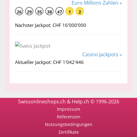
Euro Millions Zahlen »
26
29
35
38
47
1
2
Nächster Jackpot: CHF 16'000'000
Casino Jackpots »
Aktueller Jackpot: CHF 1'042'446
Swissonlineshops.ch & Help.ch © 1996-2026
Impressum
Referenzen
Nutzungsbedingungen
Zertifikate