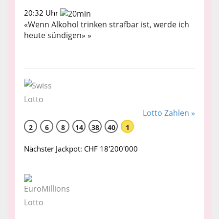
20:32 Uhr
«Wenn Alkohol trinken strafbar ist, werde ich
heute sündigen» »
Lotto Zahlen »
2
6
8
14
38
40
1
Nächster Jackpot: CHF 18'200'000