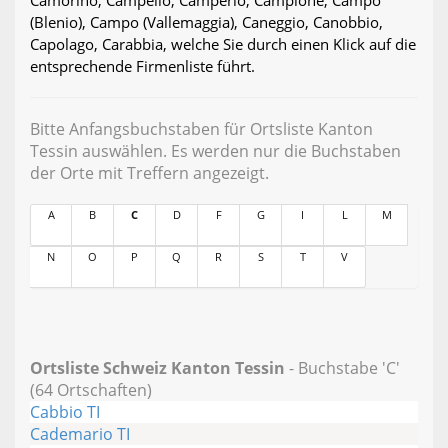
Camorino, Campello, Camperio, Campione, Campo
(Blenio), Campo (Vallemaggia), Caneggio, Canobbio,
Capolago, Carabbia, welche Sie durch einen Klick auf die
entsprechende Firmenliste führt.
Bitte Anfangsbuchstaben für Ortsliste Kanton
Tessin auswählen. Es werden nur die Buchstaben
der Orte mit Treffern angezeigt.
A
B
C
D
F
G
I
L
M
N
O
P
Q
R
S
T
V
Ortsliste Schweiz Kanton Tessin
- Buchstabe 'C'
(64 Ortschaften)
Cabbio TI
Cademario TI