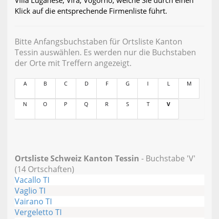
Villa Luganese, Vira, Vogorno, welche Sie durch einen
Klick auf die entsprechende Firmenliste führt.
Bitte Anfangsbuchstaben für Ortsliste Kanton
Tessin auswählen. Es werden nur die Buchstaben
der Orte mit Treffern angezeigt.
A
B
C
D
F
G
I
L
M
N
O
P
Q
R
S
T
V
Ortsliste Schweiz Kanton Tessin
- Buchstabe 'V'
(14 Ortschaften)
Vacallo TI
Vaglio TI
Vairano TI
Vergeletto TI