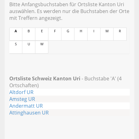
Bitte Anfangsbuchstaben für Ortsliste Kanton Uri
auswählen. Es werden nur die Buchstaben der Orte
mit Treffern angezeigt.
A
B
E
F
G
H
I
M
R
S
U
W
Ortsliste Schweiz Kanton Uri
- Buchstabe 'A' (4
Ortschaften)
Altdorf UR
Amsteg UR
Andermatt UR
Attinghausen UR