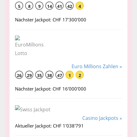
5
8
9
14
41
42
4
Nächster Jackpot: CHF 17'300'000
Euro Millions Zahlen »
26
29
35
38
47
1
2
Nächster Jackpot: CHF 16'000'000
Casino Jackpots »
Aktueller Jackpot: CHF 1'038'791