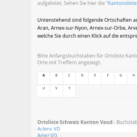
aufgelistet. Sehen Sie hier die
"Kantonsliste
Untenstehend sind folgende Ortschaften auge
Aran, Arnex-sur-Nyon, Arnex-sur-Orbe, Arv
welche Sie durch einen Klick auf die entspr
Bitte Anfangsbuchstaben für Ortsliste Kan
Orte mit Treffern angezeigt.
A
B
C
D
E
F
G
H
U
V
Y
Ortsliste Schweiz Kanton Vaud
- Buchstab
Aclens VD
Agiez VD