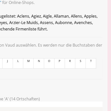
"
für Online-Shops.
listet: Aclens, Agiez, Aigle, Allaman, Allens, Apples,
eyes, Arzier-Le Muids, Assens, Aubonne, Avenches,
echende Firmenliste führt.
ton Vaud auswählen. Es werden nur die Buchstaben der
J
L
M
N
O
P
R
S
T
e 'A' (14 Ortschaften)