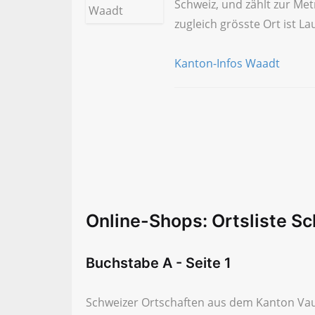
Schweiz, und zählt zur Me
zugleich grösste Ort ist L
Kanton-Infos Waadt
Online-Shops: Ortsliste S
Buchstabe A - Seite 1
Schweizer Ortschaften aus dem Kanton Vau