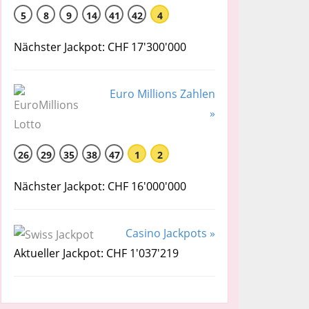
5
8
9
14
41
42
4
Nächster Jackpot: CHF 17'300'000
Euro Millions Zahlen
»
26
29
35
38
47
1
2
Nächster Jackpot: CHF 16'000'000
Casino Jackpots »
Aktueller Jackpot: CHF 1'037'219