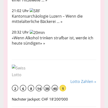
21:02 Uhr
Kantonsarchäologie Luzern – Wenn die
mittelalterliche Bäckerei ... »
20:32 Uhr
«Wenn Alkohol trinken strafbar ist, werde ich
heute sündigen» »
Lotto Zahlen »
2
6
8
14
38
40
1
Nächster Jackpot: CHF 18'200'000