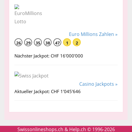
Euro Millions Zahlen »
26
29
35
38
47
1
2
Nächster Jackpot: CHF 16'000'000
Casino Jackpots »
Aktueller Jackpot: CHF 1'045'646
Swissonlineshops.ch & Help.ch © 1996-2026